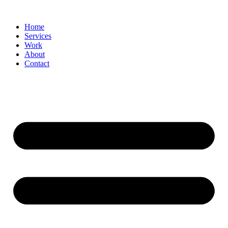
Home
Services
Work
About
Contact