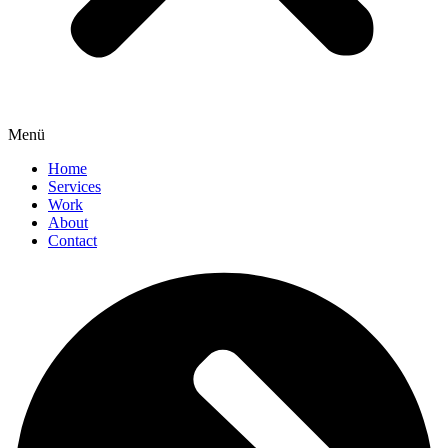
Menü
Home
Services
Work
About
Contact